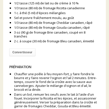
1/2 tasse (125 ml) de lait ou de crème à 10 %
1/3 tasse (80 ml) de fromage Ricotta canadienne
1 c. à thé (5 ml) d'épices mélangées
Sel et poivre fraîchement moulu, au goût
1/3 tasse (80 ml) de fromage Cheddar canadien, râpé
1/3 tasse (80 ml) de fromage Gouda canadien, râpé
3 oz (90 g) de fromage Brie canadien, coupé en 8
tranches
2 c. à soupe (30 ml) de fromage Bleu canadien, émietté
Convertisseur
PRÉPARATION
Chauffer une poêle à feu moyen-fort, y faire fondre le
beurre et y faire revenir l'oignon et l'ail 2 minutes. Entre-
temps, couvrir le fond de la croûte avec la sauce aux
canneberges. Ajouter le mélange d'oignon et d'ail, le
brocoli et la dinde.
Dans un bol, remuer les oeufs avec le lait à l'aide d'un
fouet. Incorporer la Ricotta et les épices, et assaisonner
généreusement. Verser la préparation dans la croûte et
garnir de fromages Cheddar, Gouda et Bleu émietté.