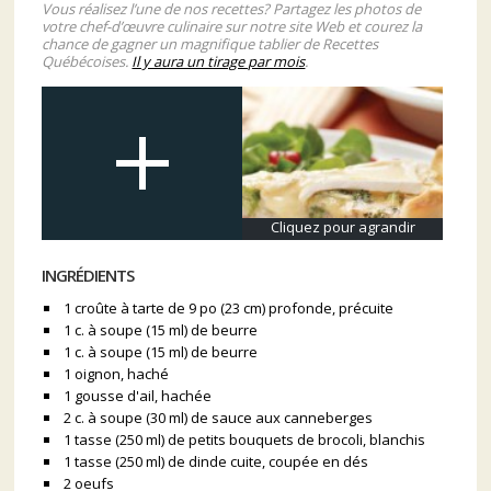
Vous réalisez l’une de nos recettes? Partagez les photos de
votre chef-d’œuvre culinaire sur notre site Web et courez la
chance de gagner un magnifique tablier de Recettes
Québécoises.
Il y aura un tirage par mois
.
Cliquez pour agrandir
INGRÉDIENTS
1 croûte à tarte de 9 po (23 cm) profonde, précuite
1 c. à soupe (15 ml) de beurre
1 c. à soupe (15 ml) de beurre
1 oignon, haché
1 gousse d'ail, hachée
2 c. à soupe (30 ml) de sauce aux canneberges
1 tasse (250 ml) de petits bouquets de brocoli, blanchis
1 tasse (250 ml) de dinde cuite, coupée en dés
2 oeufs