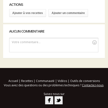
ACTIONS
Ajouter à vos recettes
Ajouter un commentaire
AUCUN COMMENTAIRE
Votre commentaire...
Accueil
|
Recettes
|
Communauté
|
Vidéos
|
Outils de conversions
Vous avez des questions ou des problèmes techniques ?
Contactez-nous
.
Suivez nous sur