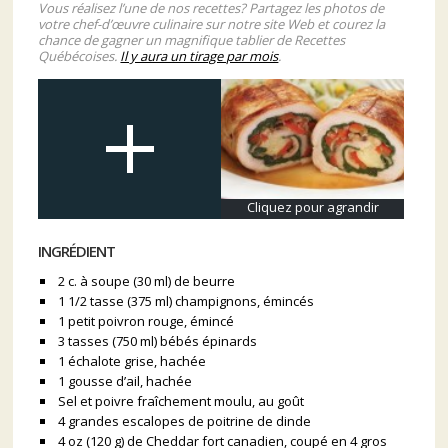
Vous réalisez l’une de nos recettes? Partagez les photos de
votre chef-d’œuvre culinaire sur notre site Web et courez la
chance de gagner un magnifique tablier de Recettes
Québécoises.
Il y aura un tirage par mois
.
Cliquez pour agrandir
INGRÉDIENT
2 c. à soupe (30 ml) de beurre
1 1/2 tasse (375 ml) champignons, émincés
1 petit poivron rouge, émincé
3 tasses (750 ml) bébés épinards
1 échalote grise, hachée
1 gousse d’ail, hachée
Sel et poivre fraîchement moulu, au goût
4 grandes escalopes de poitrine de dinde
4 oz (120 g) de Cheddar fort canadien, coupé en 4 gros