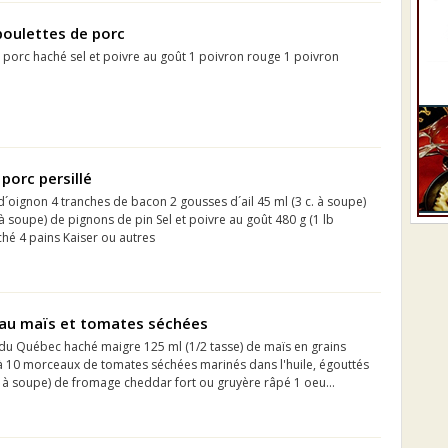
boulettes de porc
de porc haché sel et poivre au goût 1 poivron rouge 1 poivron
orc persillé
 d´oignon 4 tranches de bacon 2 gousses d´ail 45 ml (3 c. à soupe)
 à soupe) de pignons de pin Sel et poivre au goût 480 g (1 lb
hé 4 pains Kaiser ou autres
 au maïs et tomates séchées
c du Québec haché maigre 125 ml (1/2 tasse) de maïs en grains
8 à 10 morceaux de tomates séchées marinés dans l'huile, égouttés
. à soupe) de fromage cheddar fort ou gruyère râpé 1 oeu...