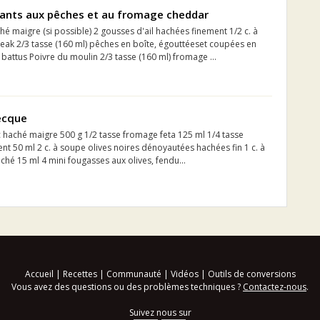
nts aux pêches et au fromage cheddar
ché maigre (si possible) 2 gousses d'ail hachées finement 1/2 c. à
steak 2/3 tasse (160 ml) pêches en boîte, égouttéeset coupées en
 battus Poivre du moulin 2/3 tasse (160 ml) fromage ...
ecque
 haché maigre 500 g 1/2 tasse fromage feta 125 ml 1/4 tasse
t 50 ml 2 c. à soupe olives noires dénoyautées hachées fin 1 c. à
aché 15 ml 4 mini fougasses aux olives, fendu...
Accueil
|
Recettes
|
Communauté
|
Vidéos
|
Outils de conversions
Vous avez des questions ou des problèmes techniques ?
Contactez-nous
.
Suivez nous sur