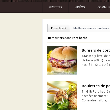
RECETTES
VIDÉOS
COMMUN
Plus récent
Meilleure correspondance
10
résultats dans
Porc haché
Burgers de por
4 tasses (1 litre) d
de tasse (60ml) de m
haché 1 1/2 c. à thé 
Boulettes de po
1 1/3 lb Porc haché 
hachées finement 1 o
Coriandre fraîche, h