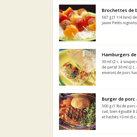
Brochettes de 
567 g [1 1/4 livre] 
jaune Petits oignons
Hamburgers de p
30 ml (2 c. à soupe)
de persil 30 ml (2 c.
environ) de porc hac
Burger de porc
500 g (1 lb) de por
cuit, bien égoutté 
et hachés 10 ml (6 c