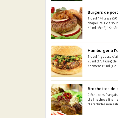
Burgers de por
1 oeuf 1/4 tasse (50
chapelure 1 c à soup
/ 2 ml séché) 1/2 c.à 
Hamburger à l'o
1 oeuf 1 gousse d'ai
75 ml (1/3 tasse) de
finement 15 ml (1 c.
Brochettes de p
2 échalotes françai
d'ail hachées finemen
d'arachides non salé