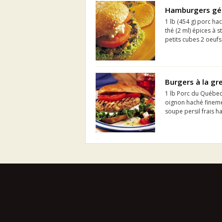
Hamburgers géa
1 lb (454 g) porc ha
thé (2 ml) épices à 
petits cubes 2 oeufs
Burgers à la gr
1 lb Porc du Québec
oignon haché finemen
soupe persil frais h