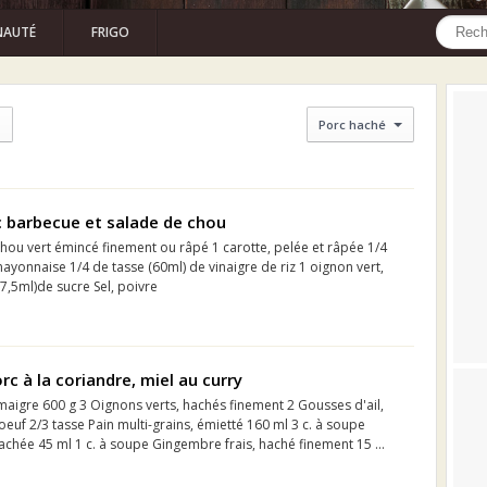
AUTÉ
FRIGO
Porc haché
c barbecue et salade de chou
e chou vert émincé finement ou râpé 1 carotte, pelée et râpée 1/4
ayonnaise 1/4 de tasse (60ml) de vinaigre de riz 1 oignon vert,
(7,5ml)de sucre Sel, poivre
rc à la coriandre, miel au curry
maigre 600 g 3 Oignons verts, hachés finement 2 Gousses d'ail,
euf 2/3 tasse Pain multi-grains, émietté 160 ml 3 c. à soupe
achée 45 ml 1 c. à soupe Gingembre frais, haché finement 15 ...