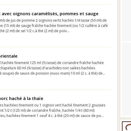
c avec oignons caramélisés, pommes et sauge
 ml) de jus de pomme 2 oignons verts hachés 1/4 tasse (50 ml) de
e (15 ml) de sauge fraîche hachée finement (ou 1/2 cuillère à café
thé (2 ml) de sel 1/2 c.à thé (2 ml) de poiv...
rientale
l hachée finement 125 ml (½ tasse) de coriandre fraîche hachée
 chapelure 60 ml (¼ tasse) d'arachides non salées hachées
 à soupe) de sauce de poisson (nuoc-mam) 10 ml (2 c. à thé) de...
orc haché à la thaïe
ses hachées finement ou 1 oignon vert haché finement 2 gousses
t 1/2 t (125 ml) de coriandre fraîche, hachée 1/4 t (60 ml)
es, hachées finement 1 oeuf 4 c. à thé (20 ml) de sauce de po...