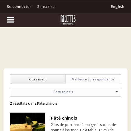
Se connecter
S'inscrire
English
Plus récent
Meilleure correspondance
Pâté chinois
2
résultats dans
Pâté chinois
Pâté chinois
2 lbs de porc haché maigre 1 sachet de
soupe à l'oignon 1 c.à table (15 ml) de