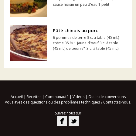
sauce hoisin un peu d'eau 1 petit
oignon, haché 1 boîte (12 0z) de maïs en
crème 1 boîte (10 oz) de maïs en grains
1 tasse de légumes au goût Pommes de
terre en pu...
Pâté chinois au porc
6 pommes de terre 3 c. à table (45 mL)
crème 35 % 1 jaune d'oeuf 3 c. à table
(45 mL) de beurre* 3 c. à table (45 mL)
de beurre 2 oignons émincés 1 lb (450
g) de porc haché, maigre 1 gousse d'ail,
sans le germe, hachée 1/2 c. à thé (2 mL)
de ...
Accueil
|
Recettes
|
Communauté
|
Vidéos
|
Outils de conversions
Vous avez des questions ou des problèmes techniques ?
Contactez-nous
.
Suivez nous sur