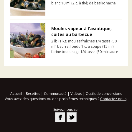
blanc 10 ml (2 c. à thé) de basilic haché
Moules vapeur à l'asiatique,
cuites au barbecue
2 lb (1 kg) moules fraîches 1/4 tasse (50
ml) beurre, fondu 1 c. à soupe (15 ml)
farine tout usage 1/4 tasse (50 ml) sauce
teriyaki 1/4 tasse (50 ml) sauce BBQ aux
fines herbes 1/4 tasse (50 ml) vin blanc
1/4 tasse (50 ml) oignons verts ou oign...
Accueil
|
Recettes
|
Communauté
|
Vidéos
|
Outils de conversions
Vous avez des questions ou des problèmes techniques ?
Contactez-nous
.
Suivez nous sur