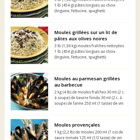
1 lb (454 g) pâtes longues au choix
(linguine, fettucine, spaghetti.
Moules grillées sur un lit de
pâtes aux olives noires
3 lb (1,36 kg) moules fraîches nettoyées
1 lb (454 g) pâtes longues au choix
(linguine, fettucine, spaghetti)
Moules au parmesan grillées
au barbecue
2 kg (4 lb) de moules fraîches 30 ml (2 c.
à soupe) de beurre fondu 30 ml (2 c. à
soupe) de farine 250 ml (1 tasse) de vin
blanc 250 ml (1 tasse) de bouillon de
poulet 3 gousses d'ail, hachées
finement 60 ml (1/4 tasse) de crème
Moules provençales
35% M.G. 160 m...
1 kg (2,2 lb) de moules 200 ml (7 oz) de
sauce tomate 125 ml (1/2 tasse) de vin