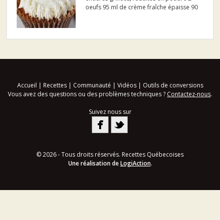
oeufs 95 ml de crème fraîche épaisse 90
ml de sucre 8 ml de poudre à pâte 3 ml
de bicarbonate de soude 15 ml de café
instantané lyophilisé et en poudre fine
Accueil
|
Recettes
|
Communauté
|
Vidéos
|
Outils de conversions
Vous avez des questions ou des problèmes techniques ?
Contactez-nous
.
Suivez nous sur
© 2026 - Tous droits réservés. Recettes Québecoises
Une réalisation de
LogiAction
.