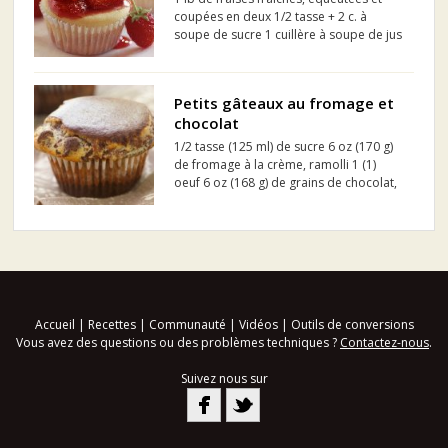
coupées en deux 1/2 tasse + 2 c. à
soupe de sucre 1 cuillère à soupe de jus
de citron frais
Petits gâteaux au fromage et
chocolat
1/2 tasse (125 ml) de sucre 6 oz (170 g)
de fromage à la crème, ramolli 1 (1)
oeuf 6 oz (168 g) de grains de chocolat,
mi-sucré 2 1/2 tasses (625 ml) de farine
tout usage ROBIN HOOD® 1 2/3 tasse
(400 ml) de sucre 1/4 tasse (50 ml) de
cacao pour...
Accueil
|
Recettes
|
Communauté
|
Vidéos
|
Outils de conversions
Vous avez des questions ou des problèmes techniques ?
Contactez-nous
.
Suivez nous sur