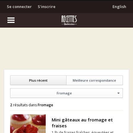
Se connecter
S'inscrire
English
Plus récent
Meilleure correspondance
Fromage
2
résultats dans
Fromage
Mini gâteaux au fromage et
fraises
1 lb de fraises fraîches, équeutées et