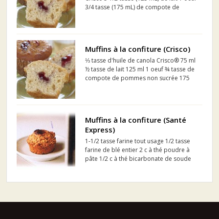
3/4 tasse (175 mL) de compote de
pommes non sucrée 2 tasses (500 mL)
de farine combinée NutriMC Robin
Hood® 2/3 tasse (150 mL) de sucre 1 c.
à soupe (15 mL) de poudre...
Muffins à la confiture (Crisco)
⅓ tasse d'huile de canola Crisco® 75 ml
½ tasse de lait 125 ml 1 oeuf ¾ tasse de
compote de pommes non sucrée 175
ml 2 tasses de farine combinée NutriMC
Robin Hood® ⅔ tasse de sucre 150 ml 1
c. à soupe de poudre à pâte ...
Muffins à la confiture (Santé
Express)
1-1/2 tasse farine tout usage 1/2 tasse
farine de blé entier 2 c à thé poudre à
pâte 1/2 c à thé bicarbonate de soude
1/2 c à thé cannelle moulue 1/2 c à thé
sel 1/4 c à thé clou moulu 1 tasse lait de
beurre 1/3 tasse cassonade bien tassée
3...