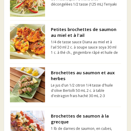
décongelées 1/2 tasse (125 mL) Teriyaki
aux 5 épices PC 1/2 La moitié d'un
paquet de 227 g de Nouilles de riz
Thaïes PC 1 c. à soupe (15 mL) Huile de
carthame pure à 100 % PC...
Petites brochettes de saumon
au miel et à l'ail
1/4 de tasse sauce Diana au miel et à
l'ail 50 ml 2 c. à soupe sauce soya 30 ml
1 c. à thé ch., gingembre râpé et huile de
sésame 5 ml 1 lb filet de saumon, sans
peau 500 g 1/2 c. à thé graines de
sésame grillées 2 ml 2 c. à soupe...
Brochettes au saumon et aux
herbes
Le jus d'un 1/2 citron 1/4 tasse d'huile
d'olive Bertolli 50 mL 2 c. à table
d'estragon frais haché 30 mL 2-3
gousses d'ail, émincées 2-3 poivre au
goût 1 lb de saumon, sans peau et
coupé en morceaux de 1 po (2,5 cm)
Brochettes de saumon à la
500 g 4 brochett...
grecque
1 lb de darnes de saumon, en cubes,