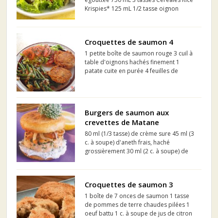
Krispies* 125 mL 1/2 tasse oignon
haché ou échalotes finement hachées
125 mL 1/2 tasse céleri finement haché 2
oeufs 30 mL 2 c. à soupe jus de citron 1
Croquettes de saumon 4
mL...
1 petite boîte de saumon rouge 3 cuil à
table d'oignons hachés finement 1
patate cuite en purée 4 feuilles de
menthe hachées finement 1 cuil à thé de
moutarde de dijon Sel et poivre au goût
Huile d'olive Chapelure italienne
Burgers de saumon aux
crevettes de Matane
80 ml (1/3 tasse) de crème sure 45 ml (3
c. à soupe) d'aneth frais, haché
grossièrement 30 ml (2 c. à soupe) de
persil frais, haché Sel et poivre, au goût
375 g (3/4 lb) de saumon frais, en
morceaux de 1,25 cm (1/2 po) de côté
Croquettes de saumon 3
250 ml (1 tas...
1 boîte de 7 onces de saumon 1 tasse
de pommes de terre chaudes pilées 1
oeuf battu 1 c. à soupe de jus de citron