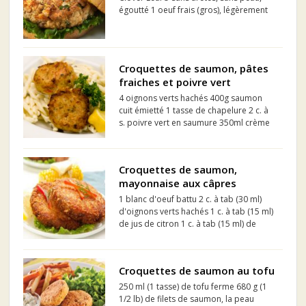
égoutté 1 oeuf frais (gros), légèrement
battu ½ tasse (125 ml) Oignon, haché ½
tasse (125 ml) Poivron vert, en dés ½
tasse (125 ml) Chapelure de grain entier
1 c. à table (...
Croquettes de saumon, pâtes
fraiches et poivre vert
4 oignons verts hachés 400g saumon
cuit émietté 1 tasse de chapelure 2 c. à
s. poivre vert en saumure 350ml crème
35 % 2 c. à s. huile d'olive sel, poivre
400g pâtes fraiches cuites
Croquettes de saumon,
mayonnaise aux câpres
1 blanc d'oeuf battu 2 c. à tab (30 ml)
d'oignons verts hachés 1 c. à tab (15 ml)
de jus de citron 1 c. à tab (15 ml) de
moutarde de Dijon 1/4 c. à thé (1 ml) de
sel 1/4 c. à thé (1 ml) de poivre noir du
moulin 2 t (500 ml) de filet de sau...
Croquettes de saumon au tofu
250 ml (1 tasse) de tofu ferme 680 g (1
1/2 lb) de filets de saumon, la peau