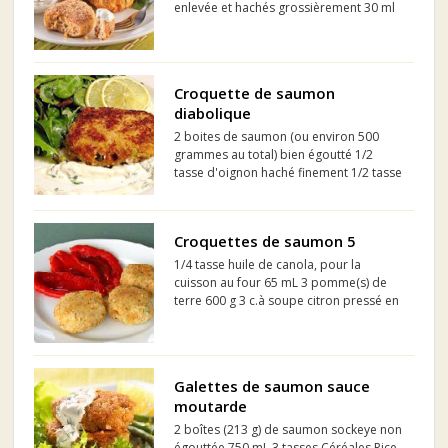
enlevée et hachés grossièrement 30 ml
(2 c. à soupe) d'aneth frais haché 30 ml
(2 c. à soupe) de persil frais haché 2
gousses d'ail hachées grossièrement 1
petit oeuf ...
Croquette de saumon
diabolique
2 boites de saumon (ou environ 500
grammes au total) bien égoutté 1/2
tasse d'oignon haché finement 1/2 tasse
de céleri haché finement 1/2 tasse de
mayonnaise 1 c. à table de moutarde de
Dijon 1 c. à thé de relish égoutée 2 c. à
Croquettes de saumon 5
table de capres...
1/4 tasse huile de canola, pour la
cuisson au four 65 mL 3 pomme(s) de
terre 600 g 3 c.à soupe citron pressé en
jus 1 citron 1/4 tasse lait partiellement
écrémé, 2 % 65 mL 6 oignon(s) vert(s)/
échalote(s), hachés finement 3/4 c...
Galettes de saumon sauce
moutarde
2 boîtes (213 g) de saumon sockeye non
égouttée 750 mL 3 tasses Céréales Rice