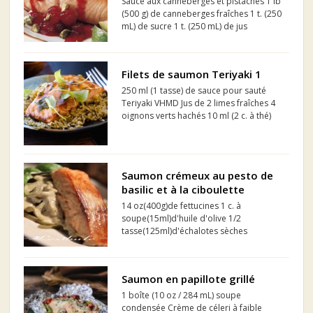
Sauce aux canneberges et pistaches 1 lb
(500 g) de canneberges fraîches 1 t. (250
mL) de sucre 1 t. (250 mL) de jus
d'orange 1 pot (10 oz/284 mL) de gelée
de groseilles rouges ½ t. (125 mL) de
pistaches hachées Saumon 2 lb (1...
Filets de saumon Teriyaki 1
250 ml (1 tasse) de sauce pour sauté
Teriyaki VHMD Jus de 2 limes fraîches 4
oignons verts hachés 10 ml (2 c. à thé)
de gingembre frais haché 15 ml (1 c. à
soupe) de coriandre fraîche hachée Sel
et poivre au goût Filet de saumon de
750 g (1-1/2...
Saumon crémeux au pesto de
basilic et à la ciboulette
14 oz(400g)de fettucines 1 c. à
soupe(15ml)d'huile d'olive 1/2
tasse(125ml)d'échalotes sèches
hachées finement (moi échalotes
fraîches) 1 tasse(250ml)de bouillon de
poulet 1 tasse(250ml)de crème à
Saumon en papillote grillé
cuisson 15% 1/3 tasse(80ml)de vin blanc
3 c. à ...
1 boîte (10 oz / 284 mL) soupe
condensée Crème de céleri à faible