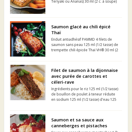
Teriyaki ou Ananas) 30 ml (2 c. à soupe)
d'huile de canola ou d'huile végétale 2
ml (½ c. à thé) de gingembre frais, râpé
1 gousse d'ail, hachée finement 15 ml (1
c. à so...
Saumon glacé au chili épicé
Thaï
Enduit antiadhésif PAMMD 4 filets de
saumon sans peau 125 ml (1/2 tasse) de
trempette chili épicée Thaï VH® 30 ml (2
c. à soupe) de sauce soya VH® 30 ml (2
c. à soupe) de jus d'orange
Filet de saumon à la dijonnaise
avec purée de carottes et
céleri-rave
Ingrédients pour le riz 125 ml (1/2 tasse)
de bouillon de poulet à teneur réduite
en sodium 125 ml (1/2 tasse) d'eau 125
ml (1/2 tasse) de riz basmati Zeste d'une
orange, râpé Ingrédients pour le
saumon 30 ml (2 c. à soupe) de j...
Saumon et sa sauce aux
canneberges et pistaches