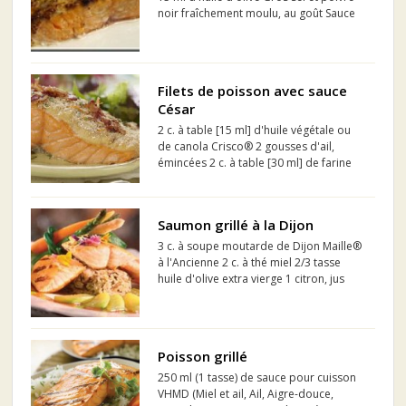
noir fraîchement moulu, au goût Sauce
125 ml de mayonnaise (idéalement
Hellmann's) 85 ml de moutarde de
Meaux ou de Dijon 30 ml d'aneth frais,
haché 3 ml de...
Filets de poisson avec sauce
César
2 c. à table [15 ml] d'huile végétale ou
de canola Crisco® 2 gousses d'ail,
émincées 2 c. à table [30 ml] de farine
tout usage Robin Hood® 1 1/2 tasse
[375 ml] de lait évaporé Carnation®
régulier, 2 % ou sans gras 1 c. à thé [5
Saumon grillé à la Dijon
ml] de sauce...
3 c. à soupe moutarde de Dijon Maille®
à l'Ancienne 2 c. à thé miel 2/3 tasse
huile d'olive extra vierge 1 citron, jus
seulement Filet vinaigre de vin rouge
Maille® 1 (pour 4 personnes) filet de
saumon
Poisson grillé
250 ml (1 tasse) de sauce pour cuisson
VHMD (Miel et ail, Ail, Aigre-douce,