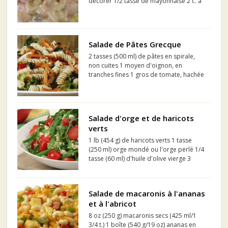
décorer 1/2 tasse de mayonnaise 2 c. à
table d'huile d'olive 2 c. à table de
vinaigre de vin blanc ou blanc 1 tomates
coupées en petits dés ½ tasse de céleri
coupés en...
Salade de Pâtes Grecque
2 tasses (500 ml) de pâtes en spirale,
non cuites 1 moyen d'oignon, en
tranches fines 1 gros de tomate, hachée
1/2 de concombre sans pépin, haché 1
moyen poivron rouge , épépiné et
haché 3/4 tasse (175 ml) de fromage
féta léger(17% m.g.), é...
Salade d'orge et de haricots
verts
1 lb (454 g) de haricots verts 1 tasse
(250 ml) orge mondé ou l'orge perlé 1/4
tasse (60 ml) d'huile d'olive vierge 3
cuillères à soupe (45 ml) de vinaigre de
vin blanc 1 gousse d'ail, hachées 1-1/2 à
thé (7 ml) de thym frais émincé 1-1/2...
Salade de macaronis à l'ananas
et à l'abricot
8 oz (250 g) macaronis secs (425 ml/1
3/4 t.) 1 boîte (540 g/19 oz) ananas en