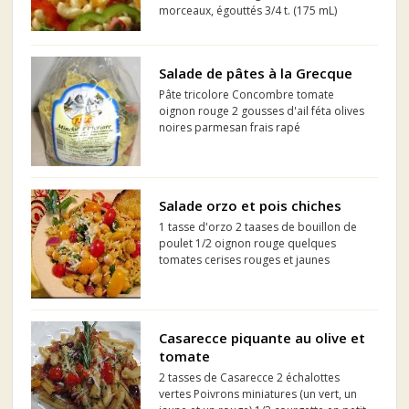
morceaux, égouttés 3/4 t. (175 mL)
poivron rouge ou vert coupé en dés 3/4
t. (175 mL) céleri tranché 3/4 t. (175 mL)
cheddar râpé 2/3 t. (150 mL)
Salade de pâtes à la Grecque
mayonnaise ou de sauc...
Pâte tricolore Concombre tomate
oignon rouge 2 gousses d'ail féta olives
noires parmesan frais rapé
Salade orzo et pois chiches
1 tasse d'orzo 2 taases de bouillon de
poulet 1/2 oignon rouge quelques
tomates cerises rouges et jaunes
feuilles de basilic fraîche feuilles de
menthe fraîche 1 boite de pois chiches
égouttés sel, du poivre du moulin
Casarecce piquante au olive et
tomate
2 tasses de Casarecce 2 échalottes
vertes Poivrons miniatures (un vert, un