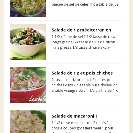
pincée de sel de céleri 1 c à table de jus
de citron= moitié d'un citron pressé.
Salade de riz méditerranien
1 1/2 c à thé de sel 1 1/2 tasse de riz à
longs grains 1/4 tasse de jus de citron
frais pressé 1/3 tasse d'huile extra-
vierge 1 clou de girofle, émincé 1 c à th
d'origan frais émincé 1/4 c à thé de
poivre noir frais moulu 1/8 à 1/4 c...
Salade de riz et pois chiches
2 tasses de riz brun cuit 2 tasses pois
chiches cuits 2 c à table huile d'olive 2 c
à table vinaigre de vin 1/2 c à thé sel 1 c
à thé basilic 1/2 c à thé thym 1/2 tasse
oignon émincé 2 poivrons verts en
lanières 2 tomates en morceaux 1/2 t...
Salade de macaroni 1
1-1/2 tasse de macaroni 2 oeufs à la
coque coupés grossièrement 1 pour