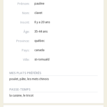
Prénom:
pauline
Nom:
clavet
Inscrit:
Il y a 20 ans
Âge:
35-44 ans
Province:
québec
Pays:
canada
Ville:
st-romuald
MES PLATS PRÉFÉRÉS
poulet, pâte, les mets chinois
PASSE-TEMPS
la cuisine, le tricot