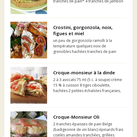
tranches de pain* 4 tranches de jambon
cuit* 4 tranches de tomate 45 ml (3 c. à
soupe) olives vertes farcies, tranchées*
2 tranches de fromage Provolone
Crostini, gorgonzola, noix,
figues et miel
un peu de gorgonzola ramolli à la
température quelques noix de
grenobles hachées tranches de pain
baguette quartiers de figues un mince
filet de miel
Croque-monsieur à la dinde
2 à 3 avocats 75 ml (5 c. à soupe) crème
15 % à cuisson 8 tiges ciboulette,
hachées 2 petites échalotes françaises,
hachées ½ lime, jus seulement 400 g (¾
lb) dinde cuite, tranchée finement 1 pot
poivrons rouges rôtis du commerce, é...
Croque-Monsieur Oli
2 tranches épaisses de pain Belge
(badigeonné de vin blanc) épinards frais
ciselés amandes tranchées, grillées