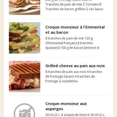
Tranches de pain de mie 2 Tomates 8
Tranches de bacon grillées 2 càs Sauce
aux 11 épices 50 g Gruyère râpé
Croque-monsieur à l'Emmental
et au bacon
8 tranches de pain de mie 120 g
d'Emmental français [4 tranches
épaisses] 100 g de bacon [environ 8
tranches] 1/2 botte de cresson 1 cuil. à
soupe de moutarde Dessus du croque-
monsieur : 1 oeuf mélangé 60 g
Grilled-cheese au pain aux noix
d'Emmental français râpé poi...
8 tranches de pain aux noix 4 tranches
de fromage havarti 4 tranches de
fromage à raclettema
Croque-monsieur aux
asperges
30 ml (2 c. à soupe) de beurre 30 ml (2 c.