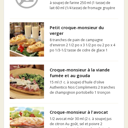
à soupe) de farine 250 ml (1 tasse) de
lait 60 ml (1/4 tasse) de fromage gruyère
râpé 1 pincée de muscade
Petit croque-monsieur du
verger
8 tranches de pain de campagne
d'environ 2 1/2 po x 3 1/2 po ou 2 po x 4
po 1/3-1/2 tasse de cidre de glace 1
oignon coupé en deux et émincé
finement 1-2 pommes sucrées (comme
la Royal Gala) coupées en quartiers,
Croque-monsieur à la viande
parées et tranchées finement 3/4 ...
fumée et au gouda
15 ml (1 c. à soupe) d'huile d'olive
Authentico Nos Compliments 2 tranches
de champignon portobello 1 tronçon
de Baguette Traditionnelle Les Trois
Moulins d'environ 15 cm, coupé en deux
sur le sens de la longueur 15 ml (1 c. à
Croque-monsieur à l'avocat
soupe) de moutarde d...
1/2 avocat mûr 30 ml (2 c. à soupe) jus
de citron Au goût, sel et poivre 2