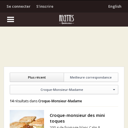
Se connecter
S'inscrire
English
Plus récent
Meilleure correspondance
Croque-Monsieur-Madame
14
résultats dans
Croque-Monsieur-Madame
Croque-monsieur des mini
toques
200 g de fromage blanc Calin 8