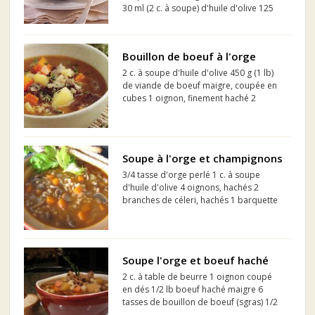
30 ml (2 c. à soupe) d'huile d'olive 125
ml (1/2 tasse) d'orge perlé 250 ml (1
tasse) de vin blanc 1,25 litre (5 tasses)
de bouillon de poulet 2 feuilles de
Bouillon de boeuf à l'orge
laurier 2...
2 c. à soupe d'huile d'olive 450 g (1 lb)
de viande de boeuf maigre, coupée en
cubes 1 oignon, finement haché 2
gousses d'ail, écrasées 115 g (4 oz)
d'orge perlé 1,3 litre (5 1/2 tasses) de
bouillon de boeuf 1 c. à thé de thym
frais 3 c...
Soupe à l'orge et champignons
3/4 tasse d'orge perlé 1 c. à soupe
d'huile d'olive 4 oignons, hachés 2
branches de céleri, hachés 1 barquette
de champignons frais, en tranches 4
tasses de bouillon de boeuf ( moi
campbell) 3 carottes en rondelles 2 c. à
soupe de pâte de to...
Soupe l'orge et boeuf haché
2 c. à table de beurre 1 oignon coupé
en dés 1/2 lb boeuf haché maigre 6
tasses de bouillon de boeuf (sgras) 1/2
tasse de carottes coupées en dés 1/2