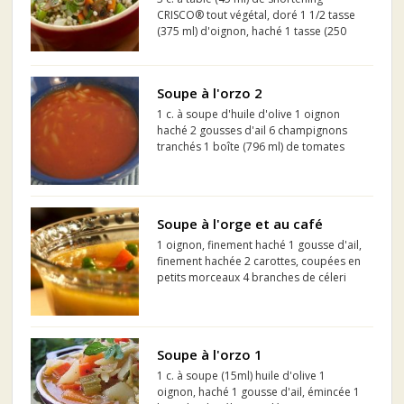
CRISCO® tout végétal, doré 1 1/2 tasse
(375 ml) d'oignon, haché 1 tasse (250
ml) de carottes, hachées 1 tasse (250 ml)
de céleri, haché 2 c. à thé (5 ml) d'ail,
émincé 1 1/2 lb (681 g) de champignons,
Soupe à l'orzo 2
tranchés ...
1 c. à soupe d'huile d'olive 1 oignon
haché 2 gousses d'ail 6 champignons
tranchés 1 boîte (796 ml) de tomates
italiennes 4 tasses d'eau 1 tasse d'orzo
Sel, poivre
Soupe à l'orge et au café
1 oignon, finement haché 1 gousse d'ail,
finement hachée 2 carottes, coupées en
petits morceaux 4 branches de céleri
coupées en petits morceaux 200 g de
petit pois 100 g de pois chiches, cuits ou
en conserve 1 café espresso court 150 g
de jam...
Soupe à l'orzo 1
1 c. à soupe (15ml) huile d'olive 1
oignon, haché 1 gousse d'ail, émincée 1