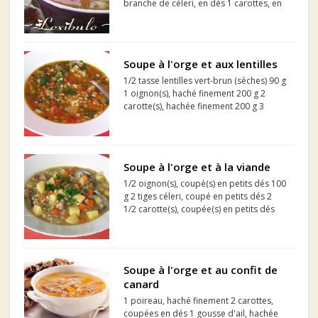
branche de céleri, en dés 1 carottes, en
dés 1 tasse (250ml) de pommes de
terre, en dés 1 tasse (250ml) de patates
douces, en dés 8 tasses (2 l) de bouillon
de poulet ...
Soupe à l'orge et aux lentilles
1/2 tasse lentilles vert-brun (sèches) 90 g
1 oignon(s), haché finement 200 g 2
carotte(s), hachée finement 200 g 3
tasses bette à carde, ou épinards ,
hachée grossièrement et tassée 280 g 2
gousses ail, émincé 1 1/2 c.à soupe
huil...
Soupe à l'orge et à la viande
1/2 oignon(s), coupé(s) en petits dés 100
g 2 tiges céleri, coupé en petits dés 2
1/2 carotte(s), coupée(s) en petits dés
260 g 10 champignons de Paris (blancs),
tranchés finement 140 g 1 gousse ail,
émincé ou pressé 1 c. à so...
Soupe à l'orge et au confit de
canard
1 poireau, haché finement 2 carottes,
coupées en dés 1 gousse d'ail, hachée