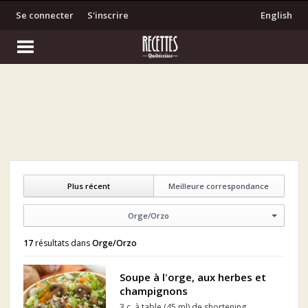
Se connecter
S'inscrire
English
Plus récent
Meilleure correspondance
Orge/Orzo
17
résultats dans
Orge/Orzo
Soupe à l'orge, aux herbes et
champignons
3 c. à table (45 ml) de shortening