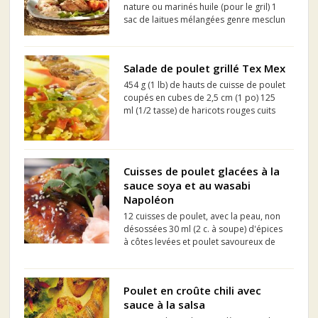
nature ou marinés huile (pour le gril) 1
sac de laitues mélangées genre mesclun
1 poivron rouge, coupé en lanières 1
poivron jaune, coupé en lanières 3
clémentines ou 2 oranges (sanguines ou
Salade de poulet grillé Tex Mex
sans pépins...
454 g (1 lb) de hauts de cuisse de poulet
coupés en cubes de 2,5 cm (1 po) 125
ml (1/2 tasse) de haricots rouges cuits
125 ml (1/2 tasse) de riz brun cuit 125 ml
(1/2 tasse) de céleri haché 125 ml (1/2
tasse) de poivrons rouges hachés 125
m...
Cuisses de poulet glacées à la
sauce soya et au wasabi
Napoléon
12 cuisses de poulet, avec la peau, non
désossées 30 ml (2 c. à soupe) d'épices
à côtes levées et poulet savoureux de
Napoléon®
Poulet en croûte chili avec
sauce à la salsa