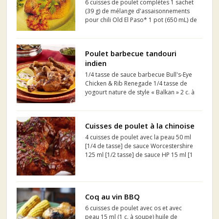
6 cuisses de poulet complètes 1 sachet
(39 g) de mélange d'assaisonnements
pour chili Old El Paso* 1 pot (650 mL) de
Salsa Avec gros morceaux Old El Paso*
1/4 t. (50 mL) de coriandre ou de persil
frais, haché
Poulet barbecue tandouri
indien
1/4 tasse de sauce barbecue Bull's-Eye
Chicken & Rib Renegade 1/4 tasse de
yogourt nature de style « Balkan » 2 c. à
soupe de jus de citron 1 c. à soupe d'
huile 2 gousses d' ail hachées finement
1 c. à thé de coriandre moulue 1 c. à t...
Cuisses de poulet à la chinoise
4 cuisses de poulet avec la peau 50 ml
[1/4 de tasse] de sauce Worcestershire
125 ml [1/2 tasse] de sauce HP 15 ml [1
c. à soupe] de cassonade 15 ml [1 c. à
soupe] de jus de citron 10 ml [2 c. à thé]
de gingembre émincé et d'huile de
sésame...
Coq au vin BBQ
6 cuisses de poulet avec os et avec
peau 15 ml (1 c. à soupe) huile de