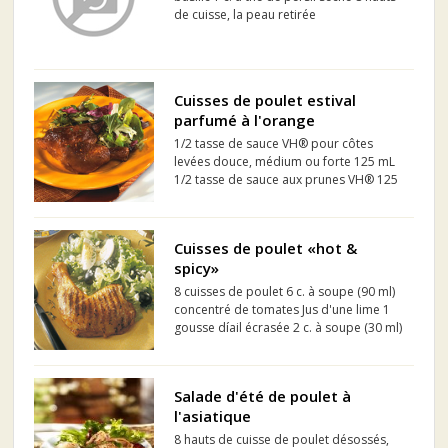
de cuisse, la peau retirée
Cuisses de poulet estival
parfumé à l'orange
1/2 tasse de sauce VH® pour côtes
levées douce, médium ou forte 125 mL
1/2 tasse de sauce aux prunes VH® 125
mL le zeste de 2-3 oranges 1/4 tasse de
coriandre fraîche, hachées 62,5 mL 4
cuisses de poulet d'environ 1 kg (2,2 lb.)
Cuisses de poulet «hot &
total Sel et p...
spicy»
8 cuisses de poulet 6 c. à soupe (90 ml)
concentré de tomates Jus d'une lime 1
gousse díail écrasée 2 c. à soupe (30 ml)
huile d'olive 4 c. à soupe (60 ml) sauce
barbecue 1 c. à thé (4 ml) paprika 1 c. à
thé (4 ml) poudre de chili 1/4...
Salade d'été de poulet à
l'asiatique
8 hauts de cuisse de poulet désossés,