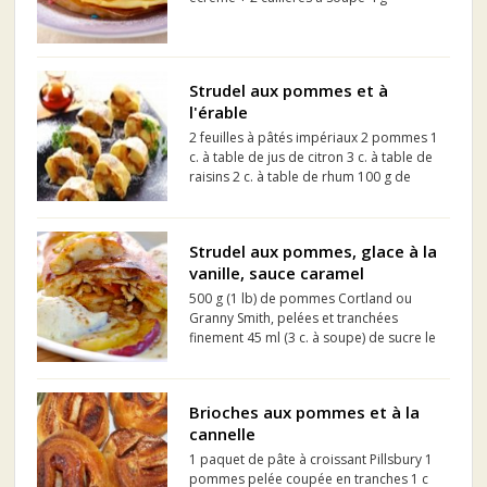
d'édulcorant en poudre supportant la
cuisson 3 pommes moyennes de type
Golden 1 jaune d'oeuf
Strudel aux pommes et à
l'érable
2 feuilles à pâtés impériaux 2 pommes 1
c. à table de jus de citron 3 c. à table de
raisins 2 c. à table de rhum 100 g de
gâteau éponge (du supermarché) 4 c. à
table de sirop d'érable canadien
(médium) 30 g de beurre fondu
Strudel aux pommes, glace à la
cannelle, au goût ...
vanille, sauce caramel
500 g (1 lb) de pommes Cortland ou
Granny Smith, pelées et tranchées
finement 45 ml (3 c. à soupe) de sucre le
zeste d'un citron 2 ml (1/2 c. à thé) de
cannelle en poudre 2 tranches de pain
grillées et réduites en chapelure ml 5
Brioches aux pommes et à la
feuilles de...
cannelle
1 paquet de pâte à croissant Pillsbury 1
pommes pelée coupée en tranches 1 c