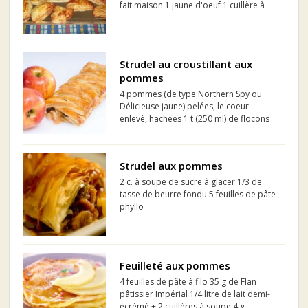
fait maison 1 jaune d'oeuf 1 cuillère à
soupe de sucre glace
Strudel au croustillant aux
pommes
4 pommes (de type Northern Spy ou
Délicieuse jaune) pelées, le coeur
enlevé, hachées 1 t (250 ml) de flocons
d'avoine à cuisson rapide 1 t (250 ml) de
canneberges séchées 1/2 t (125 ml) de
cassonade tassée 1 c. à thé (5 ml) de
Strudel aux pommes
cannelle 1 pincée ...
2 c. à soupe de sucre à glacer 1/3 de
tasse de beurre fondu 5 feuilles de pâte
phyllo
Feuilleté aux pommes
4 feuilles de pâte à filo 35 g de Flan
pâtissier Impérial 1/4 litre de lait demi-
écrémé + 2 cuillères à soupe 4 g