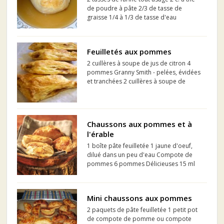
de poudre à pâte 2/3 de tasse de
graisse 1/4 à 1/3 de tasse d'eau
Garniture: 3/4 tasse de cassonade 2 1/2
c. à thé de cannelle 6 pommes pelées et
coeurs enlevés de grosseur moyenne 1
Feuilletés aux pommes
c. à thé de ...
2 cuillères à soupe de jus de citron 4
pommes Granny Smith - pelées, évidées
et tranchées 2 cuillères à soupe de
beurre 1 tasse de sucre brun 1 c. à thé
de cannelle moulue 1 cuillère à soupe
de fécule de maïs 1 cuillère à soupe
d'eau 1 ...
Chaussons aux pommes et à
l'érable
1 boîte pâte feuilletée 1 jaune d'oeuf,
dilué dans un peu d'eau Compote de
pommes 6 pommes Délicieuses 15 ml
(1 c. à soupe) jus de lime 100 ml (2/5
tasse) jus de pommes (ou cidre) 30 ml (2
c. à soupe) beurre non salé 45 ...
Mini chaussons aux pommes
2 paquets de pâte feuilletée 1 petit pot
de compote de pomme ou compote