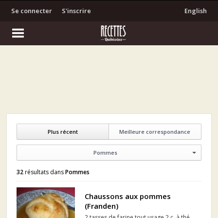
Se connecter
S'inscrire
English
Plus récent
Meilleure correspondance
Pommes
32
résultats dans
Pommes
Chaussons aux pommes
(Franden)
2 tasses de farine tout usage 2 c. à thé