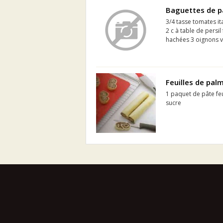
Baguettes de pa
3/4 tasse tomates ita
2 c à table de persil
hachées 3 oignons ve
Feuilles de palm
1 paquet de pâte fe
sucre