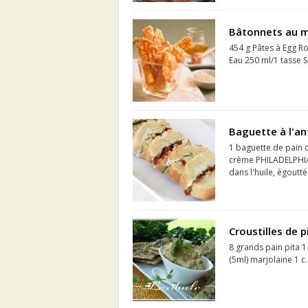
Bâtonnets au m
454 g Pâtes à Egg Rol
Eau 250 ml/1 tasse S
Baguette à l'an
1 baguette de pain c
crème PHILADELPHIA 
dans l'huile, égoutt
Croustilles de 
8 grands pain pita 1
(5ml) marjolaine 1 c. 