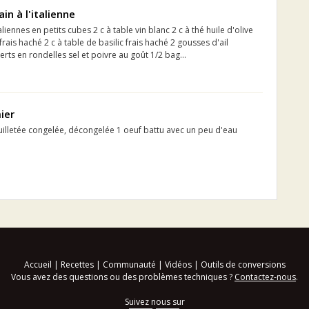
in à l'italienne
liennes en petits cubes 2 c à table vin blanc 2 c à thé huile d'olive
 frais haché 2 c à table de basilic frais haché 2 gousses d'ail
rts en rondelles sel et poivre au goût 1/2 bag...
ier
uilletée congelée, décongelée 1 oeuf battu avec un peu d'eau
Accueil
|
Recettes
|
Communauté
|
Vidéos
|
Outils de conversions
Vous avez des questions ou des problèmes techniques ?
Contactez-nous
.
Suivez nous sur