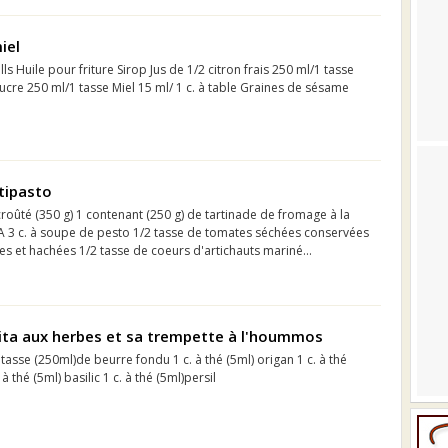
iel
ls Huile pour friture Sirop Jus de 1/2 citron frais 250 ml/1 tasse
ucre 250 ml/1 tasse Miel 15 ml/ 1 c. à table Graines de sésame
tipasto
roûté (350 g) 1 contenant (250 g) de tartinade de fromage à la
3 c. à soupe de pesto 1/2 tasse de tomates séchées conservées
ées et hachées 1/2 tasse de coeurs d'artichauts mariné...
pita aux herbes et sa trempette à l'hoummos
 tasse (250ml)de beurre fondu 1 c. à thé (5ml) origan 1 c. à thé
à thé (5ml) basilic 1 c. à thé (5ml)persil