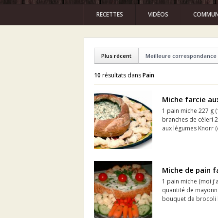
RECETTES
VIDÉOS
COMMUN
Plus récent
Meilleure correspondance
10
résultats dans
Pain
Miche farcie a
1 pain miche 227 g (
branches de céleri 
aux légumes Knorr (é
Miche de pain f
1 pain miche (moi j
quantité de mayonna
bouquet de brocoli b