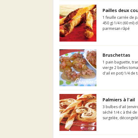
Pailles deux co
1 feuille carrée de 
450 g) 1/4 t (60 ml) 
parmesan râpé
Bruschettas
1 pain baguette, tran
vierge 2 belles toma
d'ail en pot) 1/4 de 
Palmiers à l'ail
3 bulbes d'ail (envir
séché 1/4 c à thé de
surgelée, décongelée