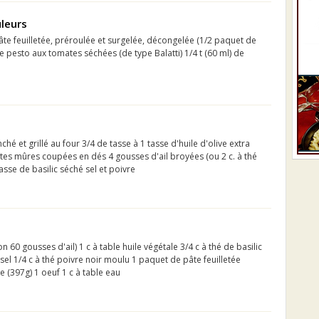
uleurs
pâte feuilletée, préroulée et surgelée, décongelée (1/2 paquet de
de pesto aux tomates séchées (de type Balatti) 1/4 t (60 ml) de
ché et grillé au four 3/4 de tasse à 1 tasse d'huile d'olive extra
tes mûres coupées en dés 4 gousses d'ail broyées (ou 2 c. à thé
tasse de basilic séché sel et poivre
on 60 gousses d'ail) 1 c à table huile végétale 3/4 c à thé de basilic
 sel 1/4 c à thé poivre noir moulu 1 paquet de pâte feuilletée
 (397g) 1 oeuf 1 c à table eau