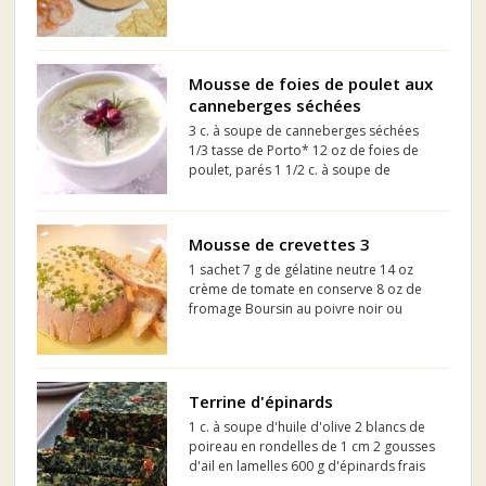
tasses de mayonnaise 4 tasses de céleri
1 paquet d'échalotes
Mousse de foies de poulet aux
canneberges séchées
3 c. à soupe de canneberges séchées
1/3 tasse de Porto* 12 oz de foies de
poulet, parés 1 1/2 c. à soupe de
vinaigre de vin blanc ou de cidre 12 oz
de graisse de canard froide ou 1 3/4
tasses de beurre froid Poivre 1 c. à thé
Mousse de crevettes 3
de sel ou au goût ...
1 sachet 7 g de gélatine neutre 14 oz
crème de tomate en conserve 8 oz de
fromage Boursin au poivre noir ou
fromage à la crème 1/4 tasse
d'échalotes françaises hachées 1/4
tasse de feuilles de céleri hachées 1 1/2
tasse de crevettes nordiques 1...
Terrine d'épinards
1 c. à soupe d'huile d'olive 2 blancs de
poireau en rondelles de 1 cm 2 gousses
d'ail en lamelles 600 g d'épinards frais
équeutés 1 tasse de lait 2% 2 poivrons