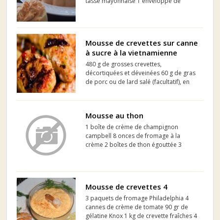
tasse mayonnaise 1 enveloppe de
gélatine diluée dans l'eau froide 1/4
tasse eau froide 1 boîte (4oz) crevettes
écrasées à la fourchette 2 tasses
légumes coupés ...
Mousse de crevettes sur canne
à sucre à la vietnamienne
480 g de grosses crevettes,
décortiquées et déveinées 60 g de gras
de porc ou de lard salé (facultatif), en
dés 1 gousse d'ail, émincée 1 oignon
vert, parties blanche et verte, paré et
émincé 15 ml de sucre, ou plus au goût
Mousse au thon
15 ml de sauce de poi...
1 boîte de crème de champignon
campbell 8 onces de fromage à la
crème 2 boîtes de thon égouttée 3
échalotes hachées finement 1 c à thé de
persil une branche ou deux de céleri
hachée finement 2 enveloppes de
gélatine dissoute dans 1/2 tasse d'e...
Mousse de crevettes 4
3 paquets de fromage Philadelphia 4
cannes de crème de tomate 90 gr de
gélatine Knox 1 kg de crevette fraîches 4