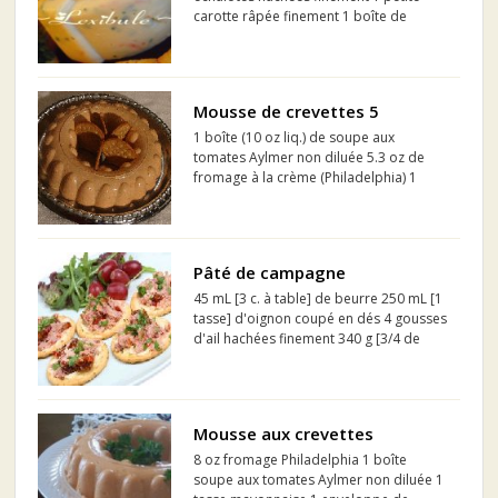
carotte râpée finement 1 boîte de
crème de poulet (10 oz liq.) 2
enveloppes (2 x 7g.) de gélatine
dissoute dans 1/2 tasse d'eau froide 8
onces liq. de fromage à la ...
Mousse de crevettes 5
1 boîte (10 oz liq.) de soupe aux
tomates Aylmer non diluée 5.3 oz de
fromage à la crème (Philadelphia) 1
tasse de mayonnaise 1 1/2 enveloppe
de gélatine, (0.4 oz)ou(10 1/2 g.) diluée
dans l'eau bouillante 1/2 tasse d'eau
froide 3 boîtes de ...
Pâté de campagne
45 mL [3 c. à table] de beurre 250 mL [1
tasse] d'oignon coupé en dés 4 gousses
d'ail hachées finement 340 g [3/4 de
livre] de foies de poulet parés, coupés
en deux 340 g [3/4 de livre] de porc
haché 340 g [3/4 de livre] de veau haché
113...
Mousse aux crevettes
8 oz fromage Philadelphia 1 boîte
soupe aux tomates Aylmer non diluée 1