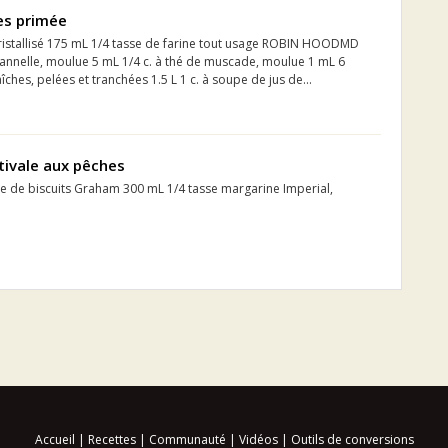
es primée
cristallisé 175 mL 1/4 tasse de farine tout usage ROBIN HOODMD
cannelle, moulue 5 mL 1/4 c. à thé de muscade, moulue 1 mL 6
ches, pelées et tranchées 1.5 L 1 c. à soupe de jus de...
tivale aux pêches
re de biscuits Graham 300 mL 1/4 tasse margarine Imperial,
Accueil
|
Recettes
|
Communauté
|
Vidéos
|
Outils de conversions