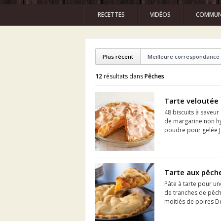
RECETTES
VIDÉOS
COMMUN
Plus récent
Meilleure correspondance
12
résultats dans
Pêches
Tarte veloutée
48 biscuits à saveur 
de margarine non hy
poudre pour gelée Je
Tarte aux pêche
Pâte à tarte pour un
de tranches de pêch
moitiés de poires De