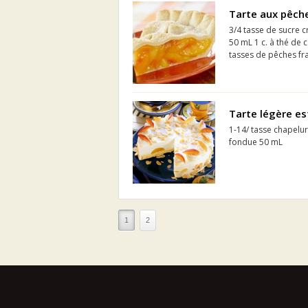
Tarte aux pêch
3/4 tasse de sucre 
50 mL 1 c. à thé de 
tasses de pêches fraî
Tarte légère es
1-14/ tasse chapelu
fondue 50 mL
1
2