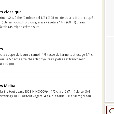
es classique
arine 1/2 c. à thé (2 ml) de sel 1/2 t (125 ml) de beurre froid, coupé
ml) de saindoux froid ou graisse végétale 1/4 t (60 ml) d'eau
. à tab (45 ml) de crème sure
es
 c. à soupe de beurre ramolli 1/3 tasse de farine tout-usage 1/4 c.
ulue 6 pêches fraîches dénoyautées, pelées et tranchées 1
ite (9 po)
es Melba
 farine tout usage ROBIN HOOD® 1 1/2 c. à thé (7 ml) de sel 3/4
ortening CRISCO® tout végétal 4 à 6 c. à table (60 à 90 ml) d'eau