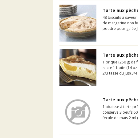
Tarte aux pêch
48 biscuits à saveur
de margarine non hy
poudre pour gelée JE
Tarte aux pêche
1 brique (250 g) de
sucre 1 boîte (14 oz
2/3 tasse du jus) 3/4
Tarte aux pêch
1 abaisse à tarte p
conserve 3 oeufs 60 m
fécule de maïs 2 ml (