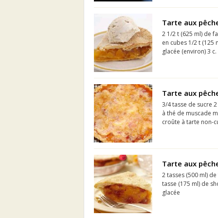
Tarte aux pêch
2 1/2 t (625 ml) de f
en cubes 1/2 t (125 
glacée (environ) 3 c
Tarte aux pêch
3/4 tasse de sucre 2
à thé de muscade mo
croûte à tarte non-cu
Tarte aux pêch
2 tasses (500 ml) de
tasse (175 ml) de sh
glacée