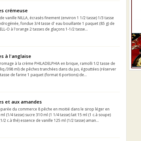
es crémeuse
 de vanille NILLA, écrasés finement (environ 1 1/2 tasse) 1/3 tasse
drogénée, fondue 3/4 tasse d' eau bouillante 1 paquet (85 g) de
LL-O à l'orange 2 tasses de glaçons 1-1/2 tasse...
s à l'anglaise
 fromage à la crème PHILADELPHIA en brique, ramolli 1/2 tasse de
 liq./398 ml) de pêches tranchées dans du jus, égouttées (réserver
 tasse de farine 1 paquet (format 6 portions) de...
es et aux amandes
réparée du commerce 8 pêche en moitié dans le sirop léger en
l (1/4 tasse) sucre 310 ml (1 1/4 tasse) lait 15 ml (1 c.à soupe)
1/2 c.à thé) essence de vanille 125 ml (1/2 tasse) aman...