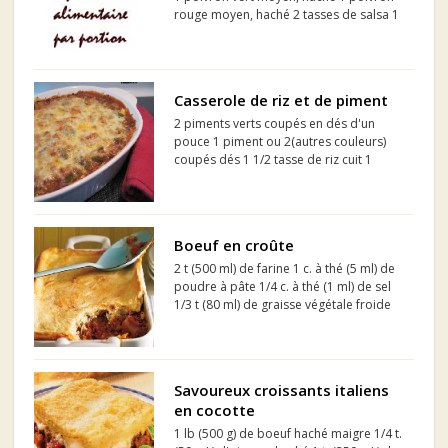
rouge moyen, haché 2 tasses de salsa 1
bte (19 oz liq./540 mL) de tomates en
dés, non égouttées 2 tasses de maïs
surgelé, dégelé 12 tortillas à la farine de
6 ...
Casserole de riz et de piment
2 piments verts coupés en dés d'un
pouce 1 piment ou 2(autres couleurs)
coupés dés 1 1/2 tasse de riz cuit 1
crème de tomate 1 bte de sauce aux
tomates 2 gros oignons coupés en
tranches 2 gousses d'ail écrasées 2
branches de céleri en d...
Boeuf en croûte
2 t (500 ml) de farine 1 c. à thé (5 ml) de
poudre à pâte 1/4 c. à thé (1 ml) de sel
1/3 t (80 ml) de graisse végétale froide
2/3 t (160 ml) de lait
Savoureux croissants italiens
en cocotte
1 lb (500 g) de boeuf haché maigre 1/4 t.