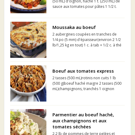
(50 mL) d'oignon, haché 1 t. (250 mL) de
sauce aux tomates pour pâtes 1 1/2 t.
(375 mL) de mozzarella râpé en
filaments 1/2 t. (125 mL) de crème sure 1
boîte (235 g) de croissants Pillsbury* 1/3
Moussaka au boeuf
t. (75 ...
2 aubergines coupées en tranches de
1/4 po (5 mm) d'épaisseur(environ 2 1/2
lb/1,25 kg en tout) 1 c. à tab + 1/2 c. à thé
(17 ml) de sel 2 lb (1 kg) de boeuf haché
maigre 2 oignons hachés 4 gousses d'ail
hachées finement 1 c. à tab (15 ml)
d'ori...
Boeuf aux tomates express
2 tasses (500 mL)rotinis non cuits 1 lb
(500 g)boeuf haché maigre 2 tasses (500
mL)champignons, tranchés 1 oignon
moyen, haché 1 boîte (284 mL)soupe
condensée Tomates, de CAMPBELL®
1/4 tasse (60 mL)eau 1 c. à s. (15
mL)feuilles d'origan séché, ...
Parmentier au boeuf haché,
aux champignons et aux
tomates séchées
2,2 lb de pommes de terre pelées et