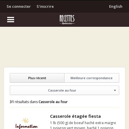
Se connecter
S'inscrire
English
Plus récent
Meilleure correspondance
Casserole au four
31
résultats dans
Casserole au four
Casserole étagée fiesta
1 lb (500 g) de boeuf haché extra maigre
1 poivron vert moyen, haché 1 poivron