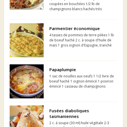
coupées en bouchées 1/2 lb de
champignons blancs hachés très
finement (en duxelles) 2 c. à soupe de
beurre demi-sel 750 g de boeuf haché
maigre 3/4 c. à thé de thym séché 1 c. à
Parmentier économique
soupe de sauce Worcestersh...
4 tasses de pommes de terre pilées 1 lb
de boeuf haché 2 c. à soupe d'huile de
maïs 1 gros oignon d'Espagne, tranché
mince 2 gousses d'ail hachées fin 1 c. à
soupe de persil frais haché 1/2 c. à thé
de cerfeuil 1/4 c. à thé de basilic ...
Papaplumpie
1 sac de nouilles aux oeufs 1 1/2 livre de
boeuf haché 1 oignon émincé 1 poivron
émincé 1 casseau de champignons
tranchés minces 1 pomme pelée et
émincée 1 boite de sauce a pizza (la
plus grosse) 1 boite de crème de
tomate 400 grammes de from...
Fusées diaboliques
tasmaniennes
2 c. à soupe (30 ml) huile végétale 2-3