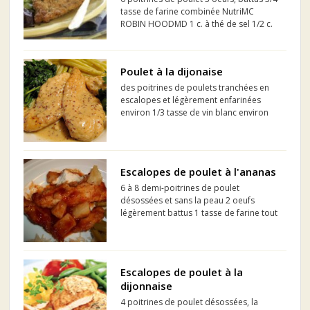
tasse de farine combinée NutriMC
ROBIN HOODMD 1 c. à thé de sel 1/2 c.
à thé de poivre 1/2 c. à thé d'ail en
poudre 1-1/2 tasses de chapelure
assaisonnée à l'italienne 3 c à soupe
Poulet à la dijonaise
d'huile de c...
des poitrines de poulets tranchées en
escalopes et légèrement enfarinées
environ 1/3 tasse de vin blanc environ
1/3 tasse de bouillon de poule 1 c. à
table de moutarde à l'ancienne (celle
avec les petites graines) 2 c. à table de
moutarde de Dijo...
Escalopes de poulet à l'ananas
6 à 8 demi-poitrines de poulet
désossées et sans la peau 2 oeufs
légèrement battus 1 tasse de farine tout
usage 2 c a soupe d'huile d'olive 2 c a
soupe de beurre Sel et poivre
Escalopes de poulet à la
dijonnaise
4 poitrines de poulet désossées, la