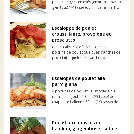
peau et le gras enlevés (environ 1 lb/500
g en tout) 1/4 tasse (60 ml) de farine 1 c.
à tab (15 ml) d'huile végétale (environ) 1
c. à tab (15 ml) de beurre 2 échalotes
françaises hachées finement (facultatif)
Escaloppe de poulet
...
croustillante, provolone et
prosciutto
des escalopes prélevées dans une
poitrine de poulet quelques tranches de
prosciutto quelques tranches de
provolone Pour enrober les escalopes
de poulet 3 tasses de cubes de pain sec
1 c. à table de zeste de citron râpé 1 c. à
Escalopes de poulet alla
table de piments ...
parmigiana
4 poitrines de poulet Sel et poivre du
moulin, au goût 160 ml (2/3 tasse) de
chapelure italienne 80 ml (1/3 tasse) de
parmesan râpé 2 oeufs battus 45 ml (3
c. à soupe) d'huile d'olive 250 ml (1
tasse) de sauce tomate 2 citrons coupés
Poulet aux pousses de
en...
bambou, gingembre et lait de