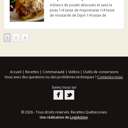
4 blancs de poulet désossés et sans la
peau 1/4 tasse de mayonnaise 1/4 tasse
de moutarde de Dijon 1/4 tasse de
parmesan râpé 1/4 tasse de chapelure
ou de panko (facultatif) Sel et poivre du
moulin
1
2
3
Accueil
|
Recettes
|
Communauté
|
Vidéos
|
Outils de conversions
Vous avez des questions ou des problèmes techniques ?
Contactez-nous
.
Suivez nous sur
© 2026 - Tous droits réservés. Recettes Québecoises
Une réalisation de
LogiAction
.