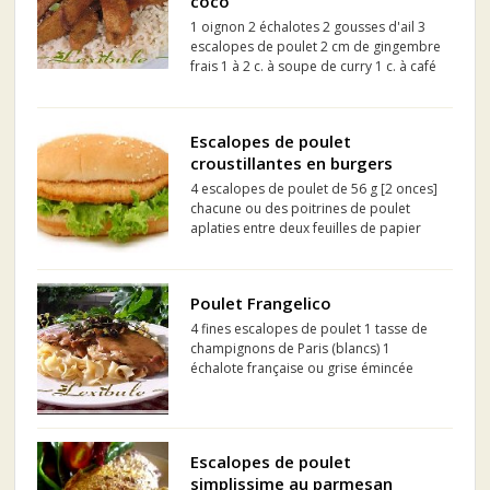
coco
1 oignon 2 échalotes 2 gousses d'ail 3
escalopes de poulet 2 cm de gingembre
frais 1 à 2 c. à soupe de curry 1 c. à café
de purée de piment (facultatif)(Sambal
oelek) 1 petite boîte de pousses de
bambou 4 c. à soupe de sauce soja 25
Escalopes de poulet
cl de la...
croustillantes en burgers
4 escalopes de poulet de 56 g [2 onces]
chacune ou des poitrines de poulet
aplaties entre deux feuilles de papier
ciré. 1 oeuf, battu
Poulet Frangelico
4 fines escalopes de poulet 1 tasse de
champignons de Paris (blancs) 1
échalote française ou grise émincée
finement 3 c. à soupe d'huile d'olive ½
tasse de liqueur Frangelico ¾ de tasse
de fond de veau ½ tasse de crème à
cuisson 3 c. à soupe d...
Escalopes de poulet
simplissime au parmesan