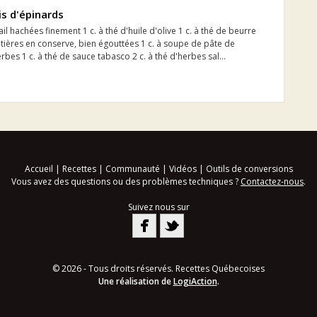
is d'épinards
il hachées finement 1 c. à thé d'huile d'olive 1 c. à thé de beurre
tières en conserve, bien égouttées 1 c. à soupe de pâte de
rbes 1 c. à thé de sauce tabasco 2 c. à thé d'herbes sal...
Accueil
|
Recettes
|
Communauté
|
Vidéos
|
Outils de conversions
Vous avez des questions ou des problèmes techniques ?
Contactez-nous
.
Suivez nous sur
© 2026 - Tous droits réservés. Recettes Québecoises
Une réalisation de
LogiAction
.