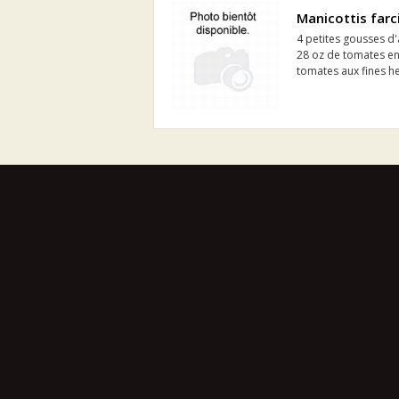
Manicottis farc
4 petites gousses d'a
28 oz de tomates en
tomates aux fines he