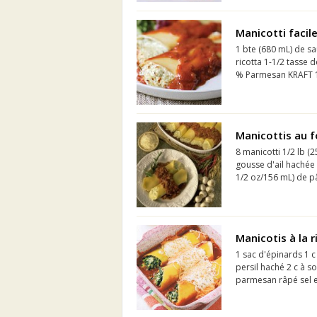
Manicotti facil
1 bte (680 mL) de sa
ricotta 1-1/2 tasse
% Parmesan KRAFT 1/4
Manicottis au f
8 manicotti 1/2 lb (
gousse d'ail hachée 
1/2 oz/156 mL) de pât
Manicotis à la r
1 sac d'épinards 1 c
persil haché 2 c à s
parmesan râpé sel et