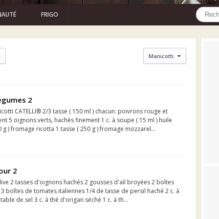
AUTÉ
FRIGO
Manicotti
légumes 2
icotti CATELLI® 2/3 tasse ( 150 ml ) chacun: poivrons rouge et
nt 5 oignons verts, hachés finement 1 c. à soupe ( 15 ml ) huile
0 g ) fromage ricotta 1 tasse ( 250 g ) fromage mozzarel...
our 2
olive 2 tasses d'oignons hachés 2 gousses d'ail broyées 2 boîtes
 boîtes de tomates italiennes 1/4 de tasse de persil haché 2 c. à
table de sel 3 c. à thé d'origan séché 1 c. à th...