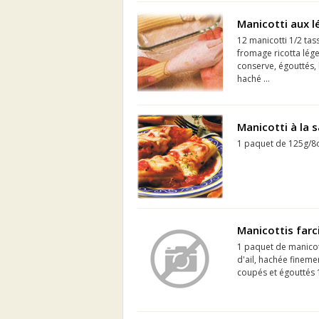
Manicotti aux 
12 manicotti 1/2 ta
fromage ricotta lég
conserve, égouttés, 
haché ...
Manicotti à la 
1 paquet de 125g/8o
Manicottis farc
1 paquet de manicott
d'ail, hachée fineme
coupés et égouttés 1