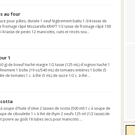
es au four
uce pour pâtes, divisée 1 oeuf légèrement battu 1-3/4 tasse de
 de fromage râpé Mozzarella KRAFT 1/2 tasse de fromage râpé 100
 tasse de pesto 12 manicottis, cuits et rincés sou...
our 1
250 g) de boeuf haché maigre 1/2 tasse (125 mL) d'oignon haché 1
finement 1 boîte (19 oz/540 mL) de tomates entières 1 boîte (5
e de tomates 1 c. à thé (5 mL) de sucre 1/2 c. à thé...
icotta
 à soupe d'huile d'olive 2 tasses de ricota (500 ml) 1 c à soupe de
oupe de ciboulette 1 c à thé de thym 2 oeufs 125 ml (1/2 tasse) de
 poivre au goût 16 tubes secs pour manicotis ...