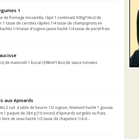
légumes 1
sse de fromage mozarella, râpé 1 contenant 500g/16oz) de
er 1 tasse de carottes râpées 1/4 tasse de champignons en
hachés 1/4 tasse d'oignon jaune haché 1/4 tasse de persil frais
saucisse
z) de manicotti 1 bocal (398ml/14oz) de sauce tomates
is aux épinards
is 2 cuil. à table de beurre 1/2 oignon, finement haché 1 gousse
nt 1 paquet de 284 g [10 onces] d'épinards surgelés ou frais,
 livre de veau haché 1/2 tasse de chapelure 1/4 d...