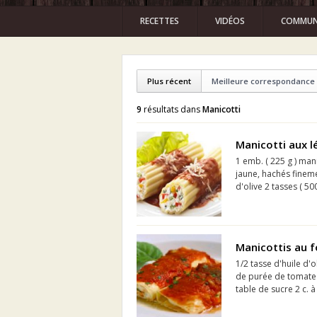
RECETTES
VIDÉOS
COMMUN
Plus récent
Meilleure correspondance
9
résultats dans
Manicotti
Manicotti aux 
1 emb. ( 225 g ) man
jaune, hachés fineme
d'olive 2 tasses ( 50
Manicottis au f
1/2 tasse d'huile d'
de purée de tomate 3
table de sucre 2 c. à 