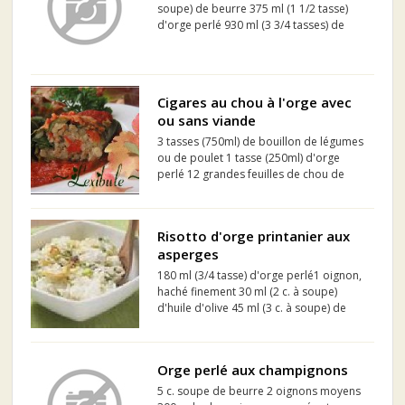
soupe) de beurre 375 ml (1 1/2 tasse)
d'orge perlé 930 ml (3 3/4 tasses) de
bouillon de poulet maison ou du
commerce, faible en sel 1 branche de
thym 2 gousses d'ail entières Sel et
poivre fraîchement moulu...
Cigares au chou à l'orge avec
ou sans viande
3 tasses (750ml) de bouillon de légumes
ou de poulet 1 tasse (250ml) d'orge
perlé 12 grandes feuilles de chou de
Savoie 8 oz (227 g)de champignons
blancs coupés en dés 1 gros oignon
haché finement 1 poivron rouge
Risotto d'orge printanier aux
épépiné et coupé en dés 2 c. à...
asperges
180 ml (3/4 tasse) d'orge perlé1 oignon,
haché finement 30 ml (2 c. à soupe)
d'huile d'olive 45 ml (3 c. à soupe) de
beurre 60 ml (1/4 tasse) de vin blanc 750
ml (3 tasses) de bouillon de poulet 250
ml (1 tasse) d'asperges fraîches,
Orge perlé aux champignons
coupées en d...
5 c. soupe de beurre 2 oignons moyens