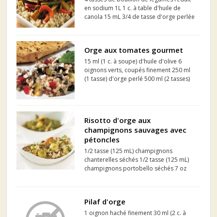
en sodium 1L 1 c. à table d'huile de
canola 15 mL 3/4 de tasse d'orge perlée
175 mL 1 c. à table d'huile de canola 15
mL 1 oignon, tranché fin 1 poivron
rouge, tranché fin 1 paquet (8 oz/250 g)
Orge aux tomates gourmet
de cham...
15 ml (1 c. à soupe) d'huile d'olive 6
oignons verts, coupés finement 250 ml
(1 tasse) d'orge perlé 500 ml (2 tasses)
de bouillon de poulet 25 % moins de sel
340 g (1 pqt) de Tomates Gourmet
Medley Compliments, épépinées et
coupées en cubes 60 m...
Risotto d'orge aux
champignons sauvages avec
pétoncles
1/2 tasse (125 mL) champignons
chanterelles séchés 1/2 tasse (125 mL)
champignons portobello séchés 7 oz
(200 g) fresh shiitake mushroom 2 c. à
soupe (25 mL) Huile d'olive extra-vierge
de la Toscane PC 1 oignon, haché 3
Pilaf d'orge
gousses ail, tr...
1 oignon haché finement 30 ml (2 c. à