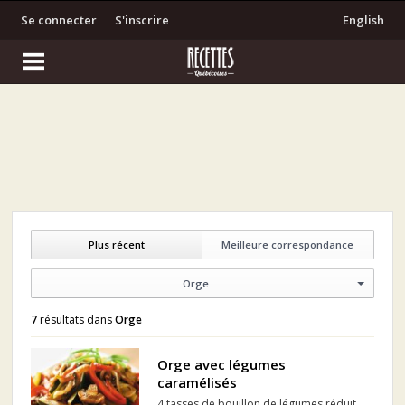
Se connecter
S'inscrire
English
Plus récent
Meilleure correspondance
Orge
7
résultats dans
Orge
Orge avec légumes
caramélisés
4 tasses de bouillon de légumes réduit