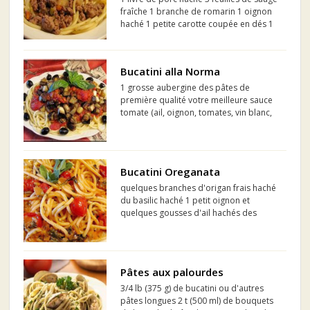
fraîche 1 branche de romarin 1 oignon
haché 1 petite carotte coupée en dés 1
branche de céleri coupée en dés
environ 1 tasse de bulbe de fenouil
coupé en dés 1 tasse de bouillon de
Bucatini alla Norma
poulet 3/4 de tass...
1 grosse aubergine des pâtes de
première qualité votre meilleure sauce
tomate (ail, oignon, tomates, vin blanc,
basilic frais)
Bucatini Oreganata
quelques branches d'origan frais haché
du basilic haché 1 petit oignon et
quelques gousses d'ail hachés des
petites tomates cerises fraîches ou en
boite un filet de vin blanc un mince filet
de crème
Pâtes aux palourdes
3/4 lb (375 g) de bucatini ou d'autres
pâtes longues 2 t (500 ml) de bouquets