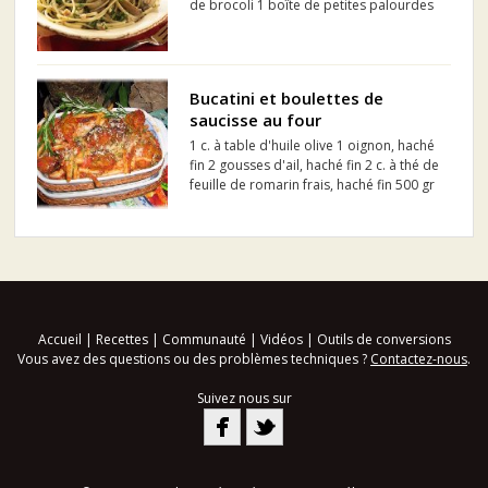
de brocoli 1 boîte de petites palourdes
non égouttées (142 g) 2 t (500 ml) de
sauce aux tomates classique 1/4 t (60
ml) de persil frais, haché
Bucatini et boulettes de
saucisse au four
1 c. à table d'huile olive 1 oignon, haché
fin 2 gousses d'ail, haché fin 2 c. à thé de
feuille de romarin frais, haché fin 500 gr
de saucisse Italienne, la peau retirée 1
tranche de pain blanc réduite en
chapelure (ou chapelure italienne) 1 g...
Accueil
|
Recettes
|
Communauté
|
Vidéos
|
Outils de conversions
Vous avez des questions ou des problèmes techniques ?
Contactez-nous
.
Suivez nous sur