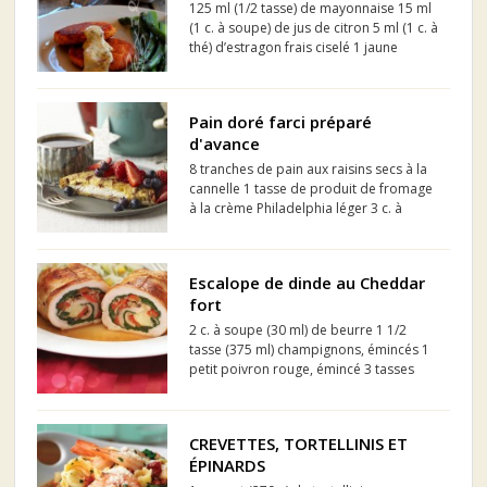
125 ml (1/2 tasse) de mayonnaise 15 ml
(1 c. à soupe) de jus de citron 5 ml (1 c. à
thé) d’estragon frais ciselé 1 jaune
d’oeuf
Pain doré farci préparé
d'avance
8 tranches de pain aux raisins secs à la
cannelle 1 tasse de produit de fromage
à la crème Philadelphia léger 3 c. à
soupe de sucre 4 œufs 1/2 tasse de lait
2 tasses de fraises tranchées 1 tasse de
bleuets
Escalope de dinde au Cheddar
fort
2 c. à soupe (30 ml) de beurre 1 1/2
tasse (375 ml) champignons, émincés 1
petit poivron rouge, émincé 3 tasses
(750 ml) bébés épinards 1 échalote
grise, hachée 1 gousse d’ail, hachée Sel
et poivre fraîchement moulu, au goût 4
CREVETTES, TORTELLINIS ET
grandes escalope...
ÉPINARDS