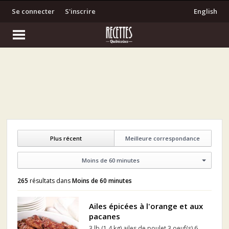
Se connecter
S'inscrire
English
Plus récent
Meilleure correspondance
Moins de 60 minutes
265
résultats dans
Moins de 60 minutes
Ailes épicées à l'orange et aux
pacanes
3 lb (1,4 kg) ailes de poulet 3 oeuf(s) 6