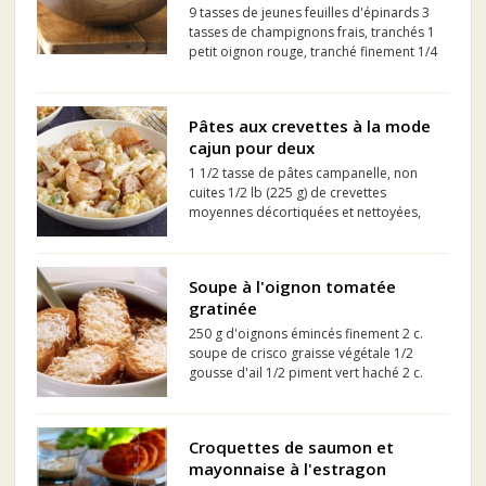
9 tasses de jeunes feuilles d'épinards 3
tasses de champignons frais, tranchés 1
petit oignon rouge, tranché finement 1/4
tasse de pignons grillés 1/2 tasse de
vinaigrette Framboise à l'huile d'olive
extra vierge KRAFT 3 c. à soupe de sirop
Pâtes aux crevettes à la mode
d'ér...
cajun pour deux
1 1/2 tasse de pâtes campanelle, non
cuites 1/2 lb (225 g) de crevettes
moyennes décortiquées et nettoyées,
non cuites 1/2 c. à thé d'
assaisonnement cajun, divisée 60 g
(environ 1/4 d'un paquet de 250 g) de
Soupe à l'oignon tomatée
fromage à la crème Philadelphia en
gratinée
briq...
250 g d'oignons émincés finement 2 c.
soupe de crisco graisse végétale 1/2
gousse d'ail 1/2 piment vert haché 2 c.
soupe de pâte de tomate 1/2 c. thé
d'origan sec 1/2 c. soupe de basilic frais
haché 75 ml de vin blanc sec 350 ml de
Croquettes de saumon et
bou...
mayonnaise à l'estragon