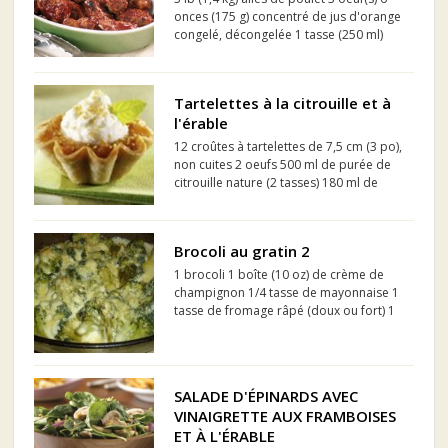
onces (175 g) concentré de jus d'orange
congelé, décongelée 1 tasse (250 ml)
farine tout-usage 1/2 tasse (125 ml)
pacanes, haché(e)(s) finement
Tartelettes à la citrouille et à
l'érable
12 croûtes à tartelettes de 7,5 cm (3 po),
non cuites 2 oeufs 500 ml de purée de
citrouille nature (2 tasses) 180 ml de
sirop d'érable (3/4 tasse) 1 ml de
gingembre moulu (1/4 c. à thé) 1 ml de
clou de girofle (1/4 c. à thé) 2 ml de
Brocoli au gratin 2
musca...
1 brocoli 1 boîte (10 oz) de crème de
champignon 1/4 tasse de mayonnaise 1
tasse de fromage râpé (doux ou fort) 1
1/2 c. à thé (7 ml) de jus de citron
Biscuits Ritz écrasés (ou autre) ou
biscuits au soda
SALADE D'ÉPINARDS AVEC
VINAIGRETTE AUX FRAMBOISES
ET À L'ÉRABLE