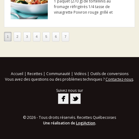
1 paquet (270 g) de tortellinis au
fromage réfrigérés 1/4 tasse de
vinaigrette Poivron rouge grillé et
Parmesan SIGNATURE KRAFT 2 gousses
d' ail, hachées 1 boîte (19 oz liq./540 ml)
de tomates en dés, avec leur jus 3/4 lb
(375 g) de crevettes moy...
1
2
3
4
5
6
7
Accueil
|
Recettes
|
Communauté
|
Vidéos
|
Outils de conversions
Vous avez des questions ou des problèmes techniques ?
Contactez-nous
.
Suivez nous sur
© 2026 - Tous droits réservés. Recettes Québecoises
Une réalisation de
LogiAction
.