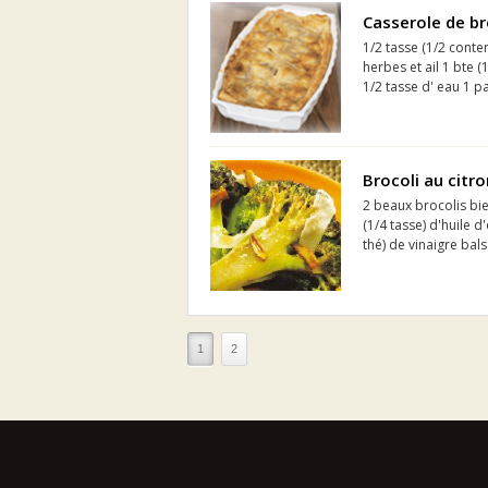
Casserole de br
1/2 tasse (1/2 cont
herbes et ail 1 bte
1/2 tasse d' eau 1 p
Brocoli au citron
2 beaux brocolis bie
(1/4 tasse) d'huile d
thé) de vinaigre ­ba
1
2