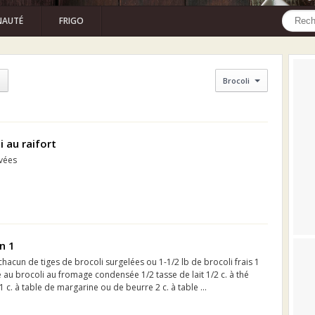
AUTÉ
FRIGO
Brocoli
i au raifort
avées
n 1
hacun de tiges de brocoli surgelées ou 1-1/2 lb de brocoli frais 1
 au brocoli au fromage condensée 1/2 tasse de lait 1/2 c. à thé
c. à table de margarine ou de beurre 2 c. à table ...