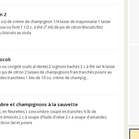
n 2
10 oz) de crème de champignon 1/4 tasse de mayonnaise 1 tasse
 ou fort) 1 1/2 c. à thé (7 ml) de jus de citron Biscuits Ritz
u biscuits au soda
ocoli
s ou congelé (cuits al dente) 2 oignons hachés 2 c à thé sel ¼ tasse
e jus de citron 2 tasses de champignons frais tranchés poivre au
des tranchées 1 bte de 10 oz. crème de champig...
mbre et champignons à la sauvette
it, en fleurettes 1 concombre coupé en tranches ½ lb de
t émincés 2 c à soupe d'huile d'olive 2 c à soupe d'amandes
citron Sel et poivre