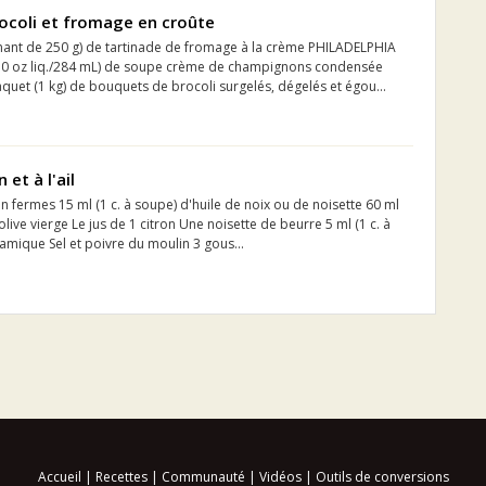
ocoli et fromage en croûte
enant de 250 g) de tartinade de fromage à la crème PHILADELPHIA
 (10 oz liq./284 mL) de soupe crème de champignons condensée
aquet (1 kg) de bouquets de brocoli surgelés, dégelés et égou...
 et à l'ail
n fermes 15 ml (1 c. à soupe) d'huile de noix ou de noisette 60 ml
'olive vierge Le jus de 1 citron Une noisette de beurre 5 ml (1 c. à
lsamique Sel et poivre du moulin 3 gous...
Accueil
|
Recettes
|
Communauté
|
Vidéos
|
Outils de conversions