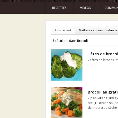
RECETTES
VIDÉOS
COMMUN
Plus récent
Meilleure correspondance
18
résultats dans
Brocoli
Têtes de brocol
2 têtes de brocoli l
Brocoli au grati
2 paquets de 300 g c
bte (10 oz) de soupe
de moutarde sèche 1 