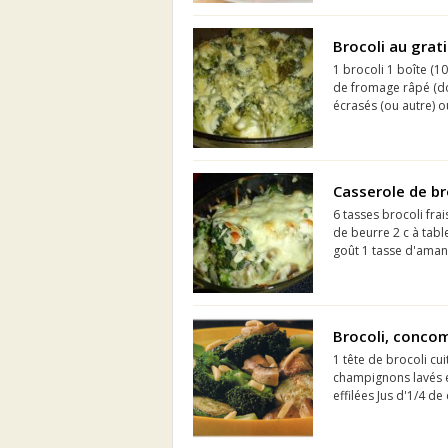
Brocoli au grati
1 brocoli 1 boîte (
de fromage râpé (doux
écrasés (ou autre) o
Casserole de br
6 tasses brocoli frai
de beurre 2 c à tabl
goût 1 tasse d'aman
Brocoli, conco
1 tête de brocoli cu
champignons lavés e
effilées Jus d'1/4 de 