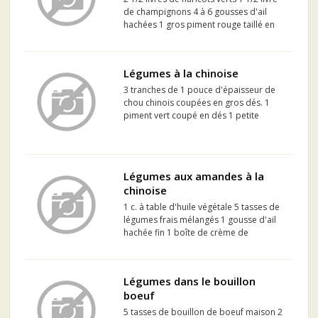
de champignons 4 à 6 gousses d'ail
hachées 1 gros piment rouge taillé en
petits dés 2 oignons hachés 1/4 de
tasse de persil frais haché 1 tasse de
beurre 1 tasse de farine tout usage 3
Légumes à la chinoise
tasses...
3 tranches de 1 pouce d'épaisseur de
chou chinois coupées en gros dés. 1
piment vert coupé en dés 1 petite
courgette émincées 2 c à table d'huile
d'olive 2 tranches d'ananas coupées en
dés 4 c à table de jus d'ananas 4 c à
table de bouill...
Légumes aux amandes à la
chinoise
1 c. à table d'huile végétale 5 tasses de
légumes frais mélangés 1 gousse d'ail
hachée fin 1 boîte de crème de
champignons et poulet (10 oz)
condensée 1/4 tasse d'eau 1 c. à table
de sauce soya 2 c. à table d'amandes
Légumes dans le bouillon
tranchées grillées ou...
boeuf
5 tasses de bouillon de boeuf maison 2