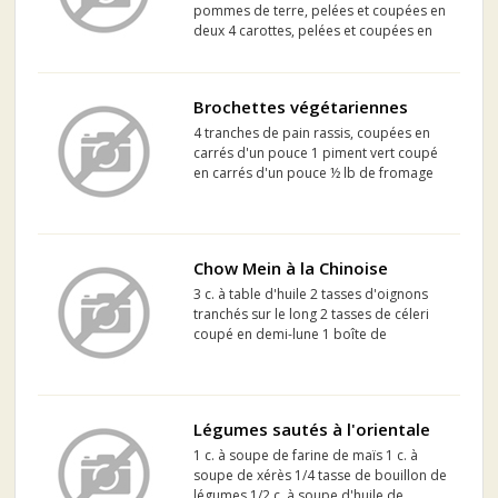
pommes de terre, pelées et coupées en
deux 4 carottes, pelées et coupées en
deux ½ navet, pelé et coupé en
quartiers ½ chou, coupé en quartiers 3
branches de céleri, coupées en deux
Brochettes végétariennes
Huile et vinaigre...
4 tranches de pain rassis, coupées en
carrés d'un pouce 1 piment vert coupé
en carrés d'un pouce ½ lb de fromage
cheddar fort, coupé en carré d'un
pouce ½ lb de tomates mexicaines ou
quartiers de tomates 2 jaunes d'oeufs
battus ½ tasse de y...
Chow Mein à la Chinoise
3 c. à table d'huile 2 tasses d'oignons
tranchés sur le long 2 tasses de céleri
coupé en demi-lune 1 boîte de
champignons en morceaux 1 poivron
vert tranché sur le long 1/2 tasse de
brocoli cuit haché en morceaux 2 tasses
de bouillon de p...
Légumes sautés à l'orientale
1 c. à soupe de farine de maïs 1 c. à
soupe de xérès 1/4 tasse de bouillon de
légumes 1/2 c. à soupe d'huile de