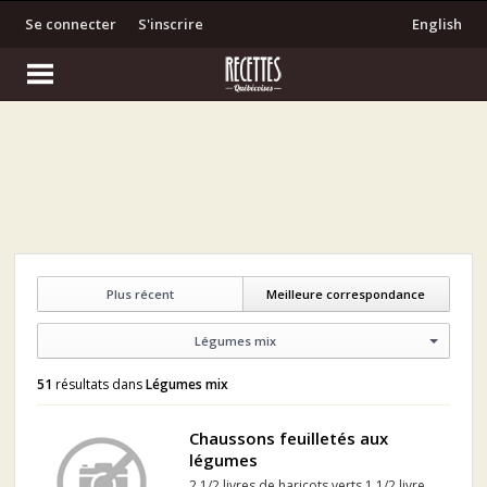
Se connecter
S'inscrire
English
Plus récent
Meilleure correspondance
Légumes mix
51
résultats dans
Légumes mix
Chaussons feuilletés aux
légumes
2 1/2 livres de haricots verts 1 1/2 livre