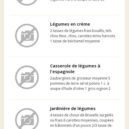
sésame 1 c. à soupe de sauce de
poisson [nam pla] 1 c. à soupe d'huile
de tournesol 1 carotte coupée en
lanières 3 échalotes...
Légumes en crème
2 tasses de légumes frais bouillis, tels
chou fleur, chou, carottes et/ou haricots
1 tasse de béchamel moyenne
Casserole de légumes à
l'espagnole
2aubergines de grosseur moyenne 5
pommes de terre sel et poivre 1 c. à
soupe d'huile d'olive 1 gros oignon 2
gousses d'ail 1 poivron vert 1 boîte de
tomates en conserve de 28 oz 1brindille
de thym 1 sac d'épinards 2 c. à thé de
Jardinière de légumes
feuilles de ...
4 tasses de choux de Bruxelle surgelés
ou frais 6 carottes moyennes, coupées
en bâtonnets d'un pouce 2/3 tasse de